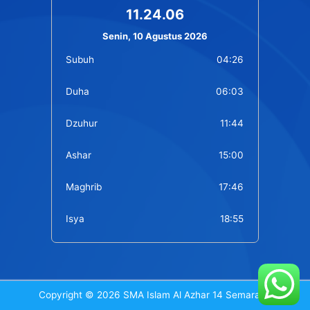
11.24.07
Senin, 10 Agustus 2026
Subuh
04:26
Duha
06:03
Dzuhur
11:44
Ashar
15:00
Maghrib
17:46
Isya
18:55
Copyright © 2026 SMA Islam Al Azhar 14 Semarang