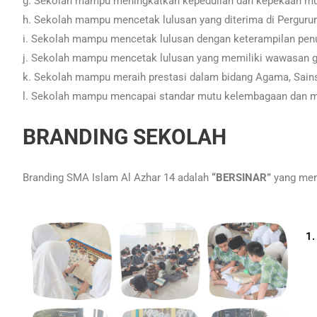
g. Sekolah mampu meningkatkan kepedulian dan kepekaan muri
h. Sekolah mampu mencetak lulusan yang diterima di Pergurura
i. Sekolah mampu mencetak lulusan dengan keterampilan penu
j. Sekolah mampu mencetak lulusan yang memiliki wawasan gl
k. Sekolah mampu meraih prestasi dalam bidang Agama, Sains, 
l. Sekolah mampu mencapai standar mutu kelembagaan dan ma
BRANDING SEKOLAH
Branding SMA Islam Al Azhar 14 adalah
“BERSINAR”
yang meru
1.
Se