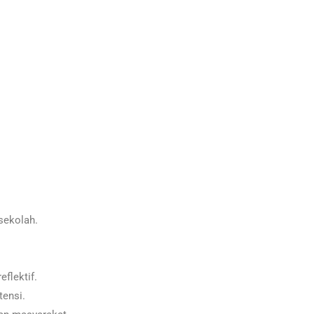
 sekolah.
flektif.
ensi.