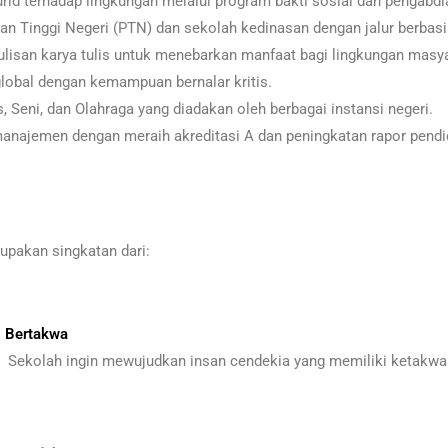
d terhadap lingkungan melalui program bakti sosial dan pengabdi
n Tinggi Negeri (PTN) dan sekolah kedinasan dengan jalur berbasis
lisan karya tulis untuk menebarkan manfaat bagi lingkungan masya
obal dengan kemampuan bernalar kritis.
Seni, dan Olahraga yang diadakan oleh berbagai instansi negeri.
najemen dengan meraih akreditasi A dan peningkatan rapor pendi
pakan singkatan dari:
 Bertakwa
kolah ingin mewujudkan insan cendekia yang memiliki ketakwaa