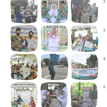
2.
3
4
5