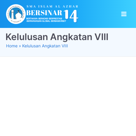
Skip
to
Main
content
Men
Kelulusan Angkatan VIII
Home
Kelulusan Angkatan VIII