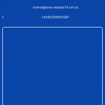
humas@sma-alazhar14.sch.id
+6282259999287