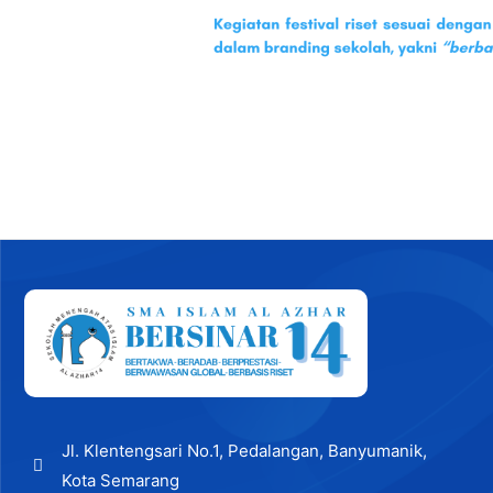
Jl. Klentengsari No.1, Pedalangan, Banyumanik,
Kota Semarang