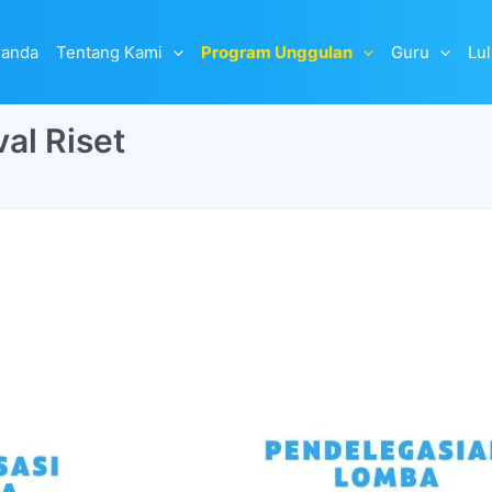
randa
Tentang Kami
Program Unggulan
Guru
Lu
al Riset