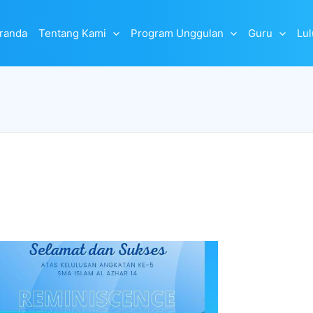
randa
Tentang Kami
Program Unggulan
Guru
Lu