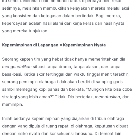
itu sendiri. Mereka tidak memohon untuk dipercaya oleh rekan
setimnya, melainkan membuktikan kelayakan mereka melalui aksi
yang konsisten dan ketegasan dalam bertindak. Bagi mereka,
kepercayaan adalah hasil alami dari kerja keras dan hasil nyata
yang mereka tunjukkan.
Kepemimpinan di Lapangan = Kepemimpinan Nyata
Seorang kapten tim yang hebat tidak hanya memerintahkan dia
mengendalikan
situasi tanpa drama, tanpa alasan, dan tanpa
basa-basi. Ketika skor tertinggal dan waktu tinggal menit terakhir,
seorang pemimpin olahraga tidak akan berdiri di samping garis
sambil memegang kopi panas dan berkata, “Mungkin kita bisa coba
strategi yang lebih aman?” Tidak. Dia berteriak,
memutuskan
, dan
memimpin.
Inilah bedanya kepemimpinan yang diajarkan di tribun olahraga
dengan yang dipuja di ruang rapat: di olahraga, keputusan dibuat
dengan risiko nyata dan konsekuensi langsung. Di tempat lain,