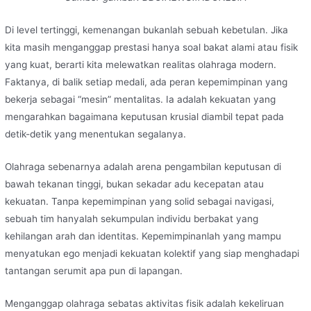
Di level tertinggi, kemenangan bukanlah sebuah kebetulan. Jika
kita masih menganggap prestasi hanya soal bakat alami atau fisik
yang kuat, berarti kita melewatkan realitas olahraga modern.
Faktanya, di balik setiap medali, ada peran kepemimpinan yang
bekerja sebagai “mesin” mentalitas. Ia adalah kekuatan yang
mengarahkan bagaimana keputusan krusial diambil tepat pada
detik-detik yang menentukan segalanya.
Olahraga sebenarnya adalah arena pengambilan keputusan di
bawah tekanan tinggi, bukan sekadar adu kecepatan atau
kekuatan. Tanpa kepemimpinan yang solid sebagai navigasi,
sebuah tim hanyalah sekumpulan individu berbakat yang
kehilangan arah dan identitas. Kepemimpinanlah yang mampu
menyatukan ego menjadi kekuatan kolektif yang siap menghadapi
tantangan serumit apa pun di lapangan.
Menganggap olahraga sebatas aktivitas fisik adalah kekeliruan