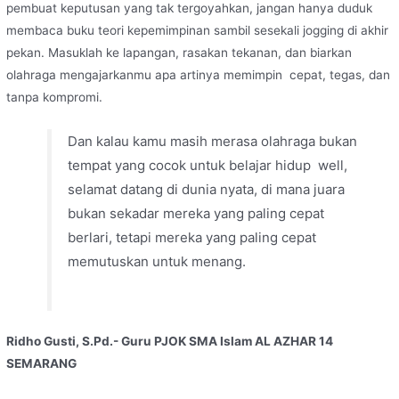
pembuat keputusan yang tak tergoyahkan, jangan hanya duduk
membaca buku teori kepemimpinan sambil sesekali jogging di akhir
pekan. Masuklah ke lapangan, rasakan tekanan, dan biarkan
olahraga mengajarkanmu apa artinya memimpin cepat, tegas, dan
tanpa kompromi.
Dan kalau kamu masih merasa olahraga bukan
tempat yang cocok untuk belajar hidup well,
selamat datang di dunia nyata, di mana juara
bukan sekadar mereka yang paling cepat
berlari, tetapi mereka yang paling cepat
memutuskan untuk menang.
Ridho Gusti, S.Pd.- Guru PJOK SMA Islam AL AZHAR 14
SEMARANG