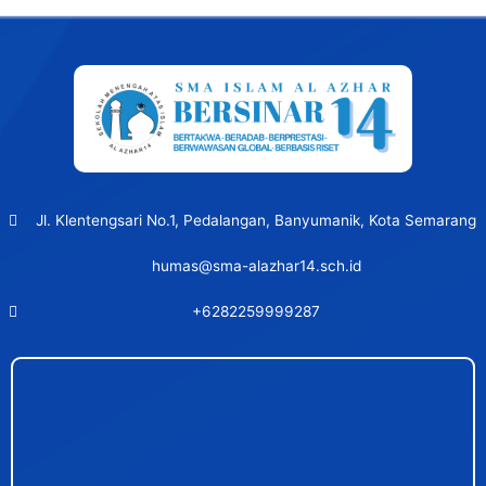
Post
navigation
Jl. Klentengsari No.1, Pedalangan, Banyumanik, Kota Semarang
humas@sma-alazhar14.sch.id
+6282259999287