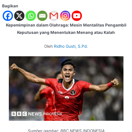
Bagikan
Kepemimpinan dalam Olahraga: Mesin Mentalitas Pengambil
Keputusan yang Menentukan Menang atau Kalah
Oleh
Ridho Gusti, S.Pd.
Sumber gambar: BBC.NEWS.INDONESIA