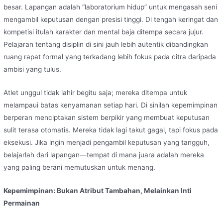
besar. Lapangan adalah “laboratorium hidup” untuk mengasah seni
mengambil keputusan dengan presisi tinggi. Di tengah keringat dan
kompetisi itulah karakter dan mental baja ditempa secara jujur.
Pelajaran tentang disiplin di sini jauh lebih autentik dibandingkan
ruang rapat formal yang terkadang lebih fokus pada citra daripada
ambisi yang tulus.
Atlet unggul tidak lahir begitu saja; mereka ditempa untuk
melampaui batas kenyamanan setiap hari. Di sinilah kepemimpinan
berperan menciptakan sistem berpikir yang membuat keputusan
sulit terasa otomatis. Mereka tidak lagi takut gagal, tapi fokus pada
eksekusi. Jika ingin menjadi pengambil keputusan yang tangguh,
belajarlah dari lapangan—tempat di mana juara adalah mereka
yang paling berani memutuskan untuk menang.
Kepemimpinan: Bukan Atribut Tambahan, Melainkan Inti
Permainan