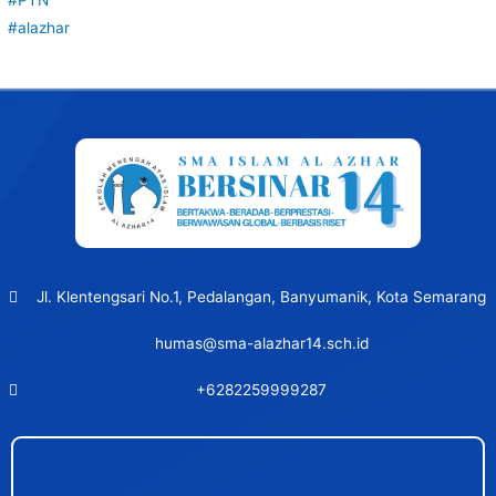
#PTN
#alazhar
Post
navigation
Jl. Klentengsari No.1, Pedalangan, Banyumanik, Kota Semarang
humas@sma-alazhar14.sch.id
+6282259999287