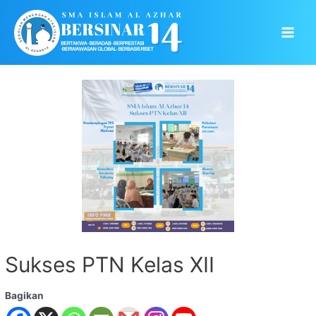
Skip
to
Main
content
Men
Sukses PTN Kelas XII
Bagikan