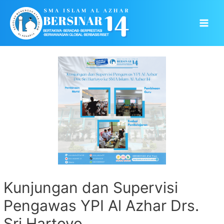
Skip
to
Main
content
Men
Kunjungan dan Supervisi
Pengawas YPI Al Azhar Drs.
Sri Hartoyo