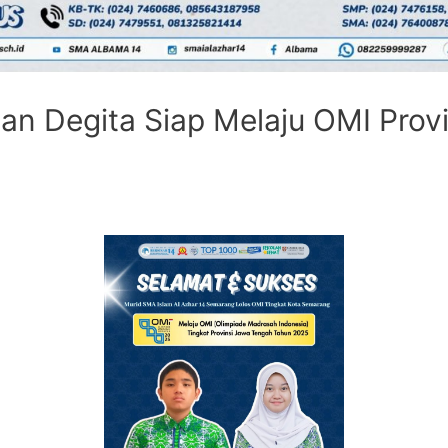
n Degita Siap Melaju OMI Provi