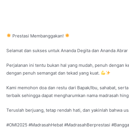
Prestasi Membanggakan!
Selamat dan sukses untuk Ananda Degita dan Ananda Abrar 
Perjalanan ini tentu bukan hal yang mudah, penuh dengan ker
dengan penuh semangat dan tekad yang kuat.
Kami memohon doa dan restu dari Bapak/Ibu, sahabat, serta
terbaik sehingga dapat mengharumkan nama madrasah hingg
Teruslah berjuang, tetap rendah hati, dan yakinlah bahwa
#OMI2025 #MadrasahHebat #MadrasahBerprestasi #Bangga