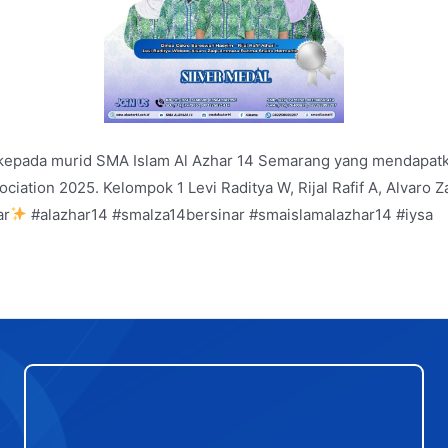
 kepada murid SMA Islam Al Azhar 14 Semarang yang mendapatka
sociation 2025. Kelompok 1 Levi Raditya W, Rijal Rafif A, Alva
ar
#alazhar14 #smalza14bersinar #smaislamalazhar14 #iysa