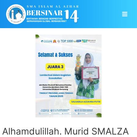
Skip
to
Main
content
Men
Alhamdulillah. Murid SMALZA