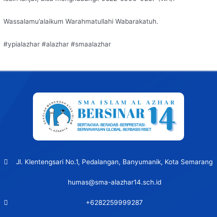
Wassalamu’alaikum Warahmatullahi Wabarakatuh.
#ypialazhar #alazhar #smaalazhar
Post
navigation
Jl. Klentengsari No.1, Pedalangan, Banyumanik, Kota Semarang
humas@sma-alazhar14.sch.id
+6282259999287