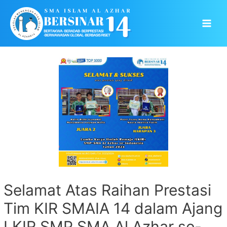
Skip
to
Main
content
Men
Selamat Atas Raihan Prestasi
Tim KIR SMAIA 14 dalam Ajang
LKIR SMP SMA Al Azhar se-