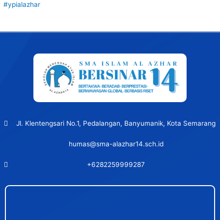
#ypialazhar
Post
navigation
Jl. Klentengsari No.1, Pedalangan, Banyumanik, Kota Semarang
humas@sma-alazhar14.sch.id
+6282259999287