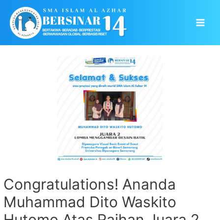
Skip
to
Main
content
Men
Congratulations! Ananda
Muhammad Dito Waskito
Hutomo Atas Raihan Juara 2