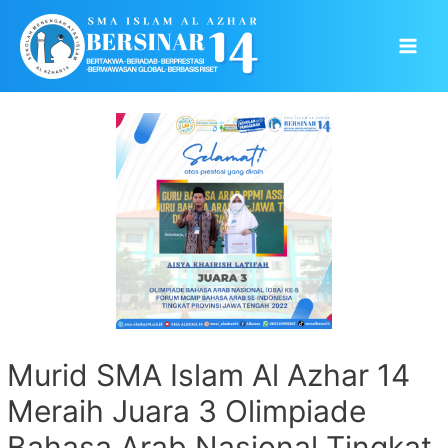
Skip
to
Main
content
Men
Murid SMA Islam Al Azhar 14
Meraih Juara 3 Olimpiade
Bahasa Arab Nasional Tingkat