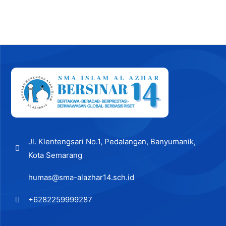
Post
navigation
Jl. Klentengsari No.1, Pedalangan, Banyumanik,
Kota Semarang
humas@sma-alazhar14.sch.id
+6282259999287