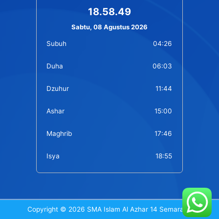
18.58.49
Sabtu, 08 Agustus 2026
Subuh
04:26
Duha
06:03
Dzuhur
11:44
Ashar
15:00
Maghrib
17:46
Isya
18:55
Copyright © 2026 SMA Islam Al Azhar 14 Semarang