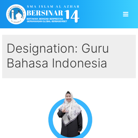
Skip
to
Main
content
Men
Designation:
Guru
Bahasa Indonesia