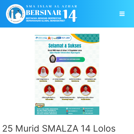
Skip
to
Main
content
Men
25 Murid SMALZA 14 Lolos