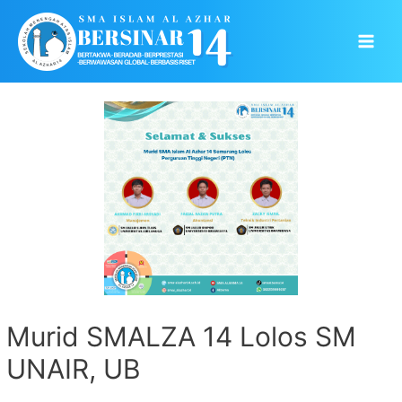
Skip
to
Main
content
Men
Murid SMALZA 14 Lolos SM
UNAIR, UB