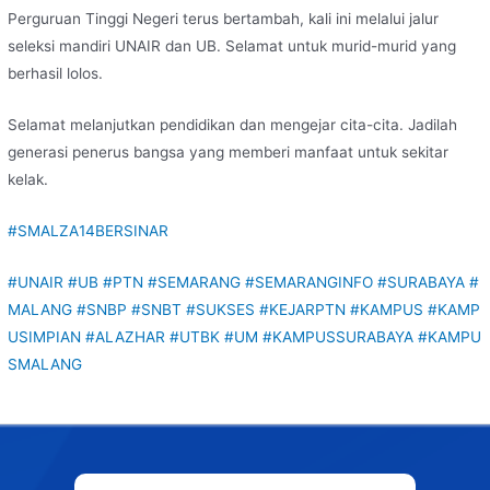
Perguruan Tinggi Negeri terus bertambah, kali ini melalui jalur
seleksi mandiri UNAIR dan UB. Selamat untuk murid-murid yang
berhasil lolos.
Selamat melanjutkan pendidikan dan mengejar cita-cita. Jadilah
generasi penerus bangsa yang memberi manfaat untuk sekitar
kelak.
#SMALZA14BERSINAR
#UNAIR
#UB
#PTN
#SEMARANG
#SEMARANGINFO
#SURABAYA
#
MALANG
#SNBP
#SNBT
#SUKSES
#KEJARPTN
#KAMPUS
#KAMP
USIMPIAN
#ALAZHAR
#UTBK
#UM
#KAMPUSSURABAYA
#KAMPU
SMALANG
Post
navigation