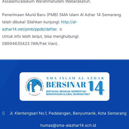
Assalamu’alaikum Warahmatullahi Wabarakatuh.
Penerimaan Murid Baru (PMB) SMA Islam Al Azhar 14 Semarang
telah dibuka! Silahkan kunjungi:
http://al-
azhar14.net/pmb/ppdb/daftar
. ☺
Untuk info lebih lanjut, bisa menghubungi:
08994635423 (WA/Pak Vian).
Post
navigation
Jl. Klentengsari No.1, Pedalangan, Banyumanik, Kota Semarang
humas@sma-alazhar14.sch.id