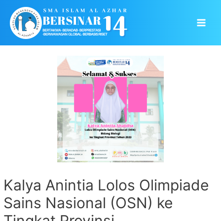
Skip
to
Main
content
Men
Kalya Anintia Lolos Olimpiade
Sains Nasional (OSN) ke
Tingkat Provinsi