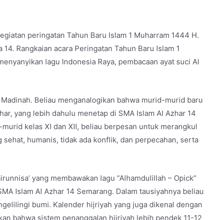
kegiatan peringatan Tahun Baru Islam 1 Muharram 1444 H.
 14. Rangkaian acara Peringatan Tahun Baru Islam 1
nyanyikan lagu Indonesia Raya, pembacaan ayat suci Al
 Madinah. Beliau menganalogikan bahwa murid-murid baru
har, yang lebih dahulu menetap di SMA Islam Al Azhar 14
urid kelas XI dan XII, beliau berpesan untuk merangkul
hat, humanis, tidak ada konflik, dan perpecahan, serta
airunnisa’ yang membawakan lagu “Alhamdulillah – Opick”
b SMA Islam Al Azhar 14 Semarang. Dalam tausiyahnya beliau
elilingi bumi. Kalender hijriyah yang juga dikenal dengan
ikan bahwa sistem penanggalan hijriyah lebih pendek 11-12