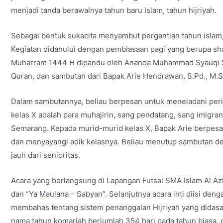
menjadi tanda berawalnya tahun baru Islam, tahun hijriyah.
Sebagai bentuk sukacita menyambut pergantian tahun islam
Kegiatan didahului dengan pembiasaan pagi yang berupa shal
Muharram 1444 H dipandu oleh Ananda Muhammad Syauqi Sat
Quran, dan sambutan dari Bapak Arie Hendrawan, S.Pd., M.S
Dalam sambutannya, beliau berpesan untuk meneladani per
kelas X adalah para muhajirin, sang pendatang, sang imigr
Semarang. Kepada murid-murid kelas X, Bapak Arie berpesa
dan menyayangi adik kelasnya. Beliau menutup sambutan de
jauh dari senioritas.
Acara yang berlangsung di Lapangan Futsal SMA Islam Al Azh
dan “Ya Maulana – Sabyan”. Selanjutnya acara inti diisi de
membahas tentang sistem penanggalan Hijriyah yang didasar
nama tahun komariah berjumlah 354 hari pada tahun biasa, d