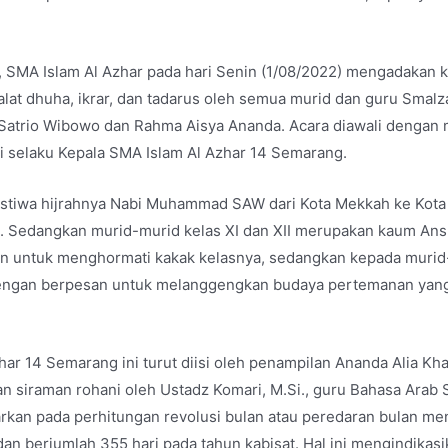
, SMA Islam Al Azhar pada hari Senin (1/08/2022) mengadakan 
at dhuha, ikrar, dan tadarus oleh semua murid dan guru Smalza
rio Wibowo dan Rahma Aisya Ananda. Acara diawali dengan me
i selaku Kepala SMA Islam Al Azhar 14 Semarang.
istiwa hijrahnya Nabi Muhammad SAW dari Kota Mekkah ke Kota
an. Sedangkan murid-murid kelas XI dan XII merupakan kaum Ans
n untuk menghormati kakak kelasnya, sedangkan kepada murid-m
ngan berpesan untuk melanggengkan budaya pertemanan yang se
ar 14 Semarang ini turut diisi oleh penampilan Ananda Alia Kh
ngan siraman rohani oleh Ustadz Komari, M.Si., guru Bahasa Ara
kan pada perhitungan revolusi bulan atau peredaran bulan meng
an berjumlah 355 hari pada tahun kabisat. Hal ini mengindikas