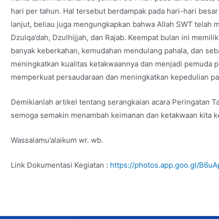
hari per tahun. Hal tersebut berdampak pada hari-hari besar 
lanjut, beliau juga mengungkapkan bahwa Allah SWT telah me
Dzulqa’dah, Dzulhijjah, dan Rajab. Keempat bulan ini memilik
banyak keberkahan, kemudahan mendulang pahala, dan seba
meningkatkan kualitas ketakwaannya dan menjadi pemuda pe
memperkuat persaudaraan dan meningkatkan kepedulian pad
Demikianlah artikel tentang serangkaian acara Peringatan T
semoga semakin menambah keimanan dan ketakwaan kita kep
Wassalamu’alaikum wr. wb.
Link Dokumentasi Kegiatan :
https://photos.app.goo.gl/B
Post
navigation