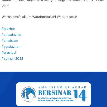
Vian).
Wassalamu’alaikum Warahmatullahi Wabarakatuh
.
#alazhar
#smaalazhar
#smaislam
#ypialazhar
#prestasi
#sbmptn2022
Post
navigation