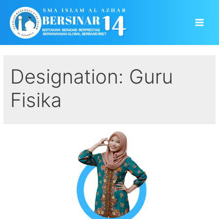
Skip
to
Main
content
Men
Designation:
Guru
Fisika