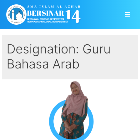
Skip
to
Main
content
Men
Designation:
Guru
Bahasa Arab