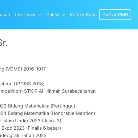
lusan
Informasi
Galeri
Kontak Kami
Daftar PMB
r.
ing (VDMS) 2016-1017
Jateng UPGRIS 2018;
ompetition) STKIP Al Hikmah Surabaya tahun
023 Bidang Matematika (Perunggu)
024 Bidang Matematika (Honorable Mention)
Islam Undip 2023 (Juara 3)
xpo 2023 (Finalis 6 besar)
Videografi Tahun 2023