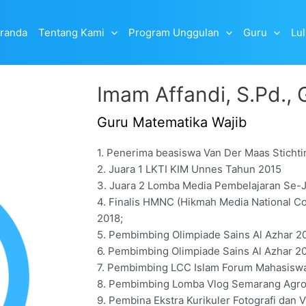
randa
Tentang Kami
Program Unggulan
Guru
Lu
Imam Affandi, S.Pd., G
Guru Matematika Wajib
1. Penerima beasiswa Van Der Maas Sticht
2. Juara 1 LKTI KIM Unnes Tahun 2015
3. Juara 2 Lomba Media Pembelajaran Se-
4. Finalis HMNC (Hikmah Media National C
2018;
5. Pembimbing Olimpiade Sains Al Azhar 2
6. Pembimbing Olimpiade Sains Al Azhar 2
7. Pembimbing LCC Islam Forum Mahasiswa 
8. Pembimbing Lomba Vlog Semarang Agro E
9. Pembina Ekstra Kurikuler Fotografi dan 