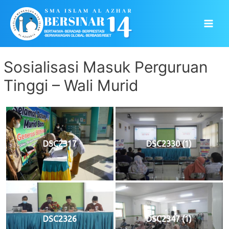
Skip
to
Main
content
Men
Sosialisasi Masuk Perguruan
Tinggi – Wali Murid
DSC2317
DSC2330 (1)
DSC2326
DSC2347 (1)